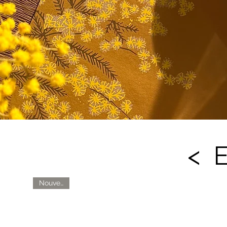
< E
Nouveau !