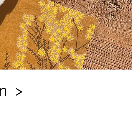
on >
Nouveau !