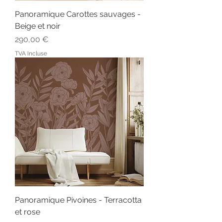
Panoramique Carottes sauvages -
Beige et noir
Prix
290,00 €
TVA Incluse
Panoramique Pivoines - Terracotta
et rose