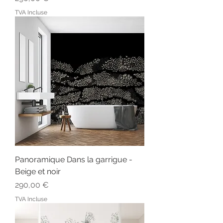
TVA Incluse
Panoramique Dans la garrigue -
Beige et noir
Prix
290,00 €
TVA Incluse