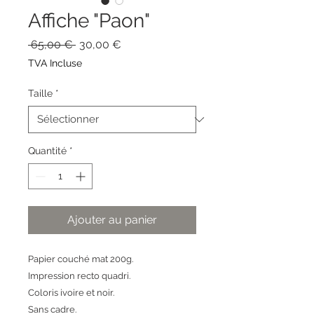
Affiche "Paon"
Prix
Prix
 65,00 € 
30,00 €
original
promotionnel
TVA Incluse
Taille
*
Quantité
*
Ajouter au panier
Papier couché mat 200g.
Impression recto quadri.
Coloris ivoire et noir.
Sans cadre.