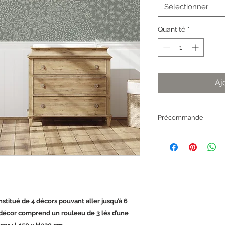
Sélectionner
Quantité
*
Aj
Précommande
Papiers peints pan
fabriqué à la demand
stitué de 4 décors pouvant aller jusqu’à 6
e décor comprend un rouleau de 3 lés d’une