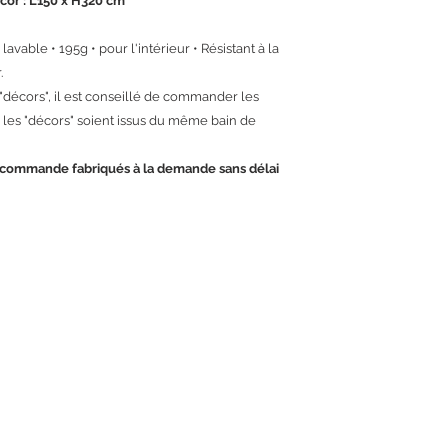
cor : L150 x H320 cm
lavable • 195g • pour l'intérieur • Résistant à la
.
 "décors", il est conseillé de commander les
les "décors" soient issus du même bain de
écommande fabriqués à la demande sans délai