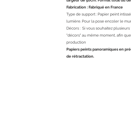
largeur de 50cm. Format total du dé
Fabrication : Fabriqué en France
Type de support : Papier peint intissé 
lumière. Pour la pose encoler le mur
Décors : Si vous souhaitez plusieurs
"décors" au même moment, afin que 
production
Papiers peints panoramiques en pr
de rétractation.