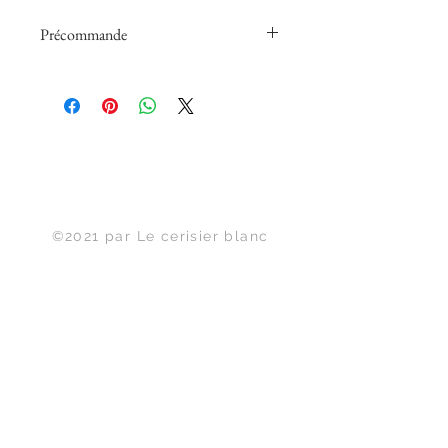
Précommande
Papiers peints panoramiques en
précommande fabriqué à la
demande sans délai de rétractation.
Haut de page
©2021 par Le cerisier blanc