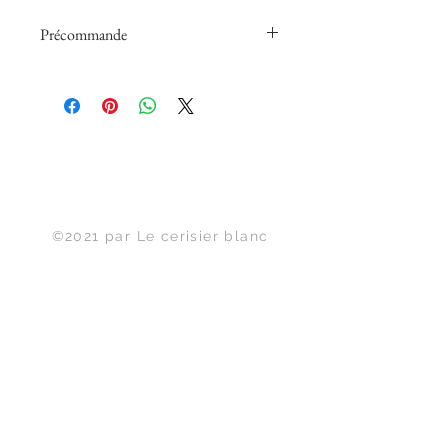
Précommande
Papiers peints panoramiques en
précommande fabriqué à la
demande sans délai de rétractation.
Haut de page
©2021 par Le cerisier blanc