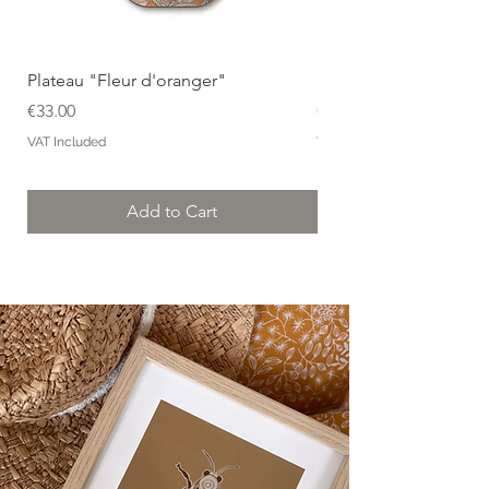
Plateau "Fleur d'oranger"
Plateau "Iris"
Price
Price
€33.00
€33.00
VAT Included
VAT Included
Add to Cart