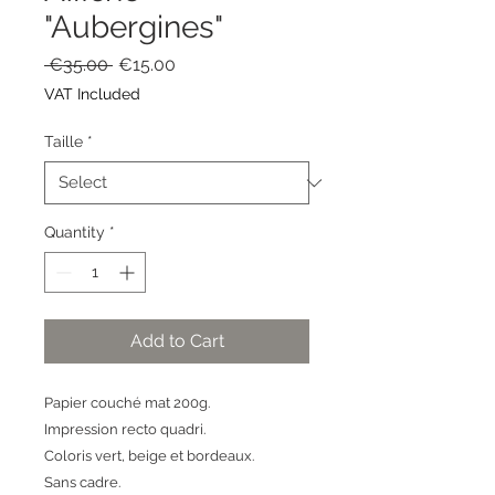
"Aubergines"
Regular
Sale
 €35.00 
€15.00
Price
Price
VAT Included
Taille
*
Quantity
*
Add to Cart
Papier couché mat 200g.
Impression recto quadri.
Coloris vert, beige et bordeaux.
Sans cadre.