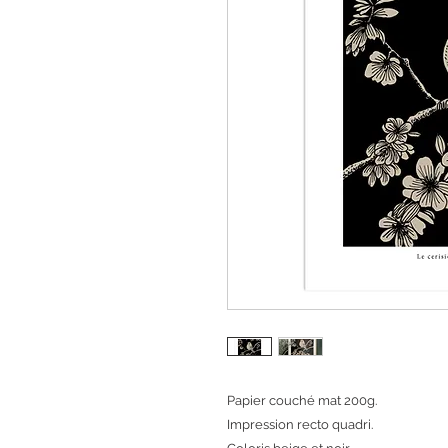
Papier couché mat 200g.
Impression recto quadri.