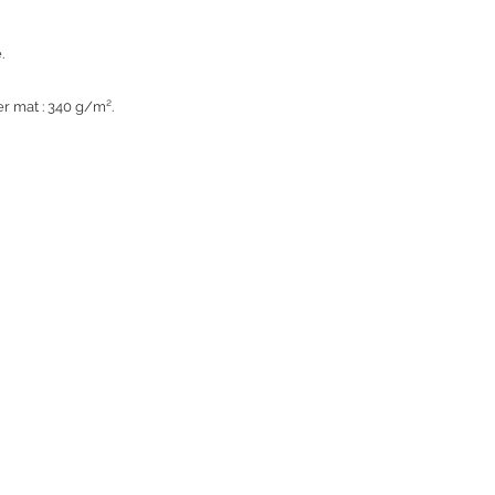
.
r mat : 340 g/m².