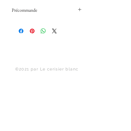
Précommande
Papiers peints panoramiques en
précommande fabriqué à la
demande sans délai de rétractation.
Haut de page
©2021 par Le cerisier blanc